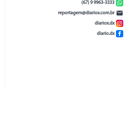
(67) 9 9963-3333
reportagem@diariox.com.br
diariox.dx
diario.dx