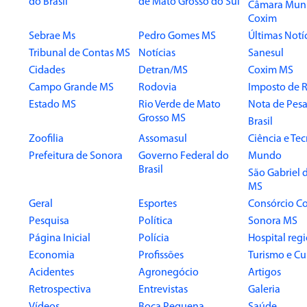
do Brasil
de Mato Grosso do Sul
Câmara Muni
Coxim
Sebrae Ms
Pedro Gomes MS
Últimas Notí
Tribunal de Contas MS
Notícias
Sanesul
Cidades
Detran/MS
Coxim MS
Campo Grande MS
Rodovia
Imposto de 
Estado MS
Rio Verde de Mato
Nota de Pesa
Grosso MS
Brasil
Zoofilia
Assomasul
Ciência e Te
Prefeitura de Sonora
Governo Federal do
Mundo
Brasil
São Gabriel 
MS
Geral
Esportes
Consórcio Co
Pesquisa
Política
Sonora MS
Página Inicial
Polícia
Hospital reg
Economia
Profissões
Turismo e Cu
Acidentes
Agronegócio
Artigos
Retrospectiva
Entrevistas
Galeria