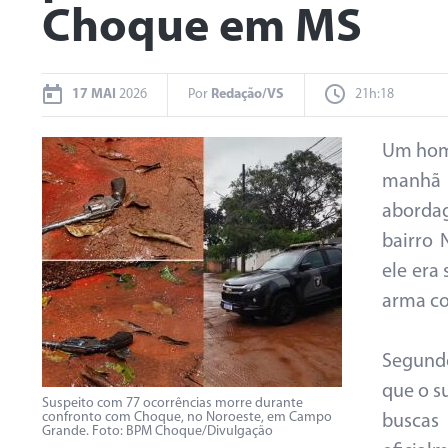
Choque em MS
17 MAI
2026
Por
Redação/VS
21h:18
Um home
manhã 
aborda
bairro
ele era
arma con
Segundo
que o s
Suspeito com 77 ocorrências morre durante
confronto com Choque, no Noroeste, em Campo
buscas
Grande. Foto: BPM Choque/Divulgação