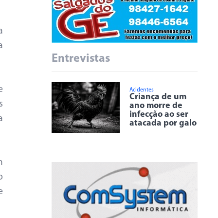
a
a
Entrevistas
e
Acidentes
Criança de um
s
ano morre de
infecção ao ser
a
atacada por galo
m
o
e