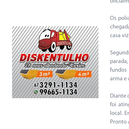
oficial
Os poli
chegada
casa viz
Segundo
parada,
fundos
arma e 
Diante 
foi ati
local. 
Pronto 