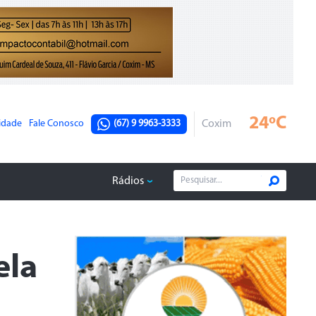
24ºC
cidade
Fale Conosco
(67) 9 9963-3333
Coxim
Rádios
ela