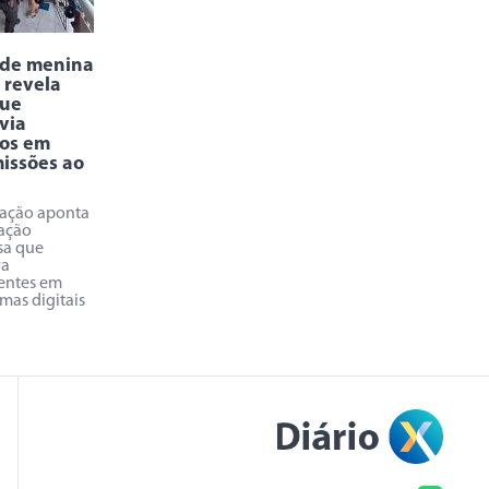
 de menina
 revela
que
via
ios em
issões ao
gação aponta
ação
sa que
va
entes em
mas digitais