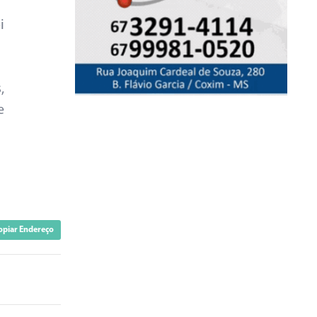
i
,
e
opiar Endereço