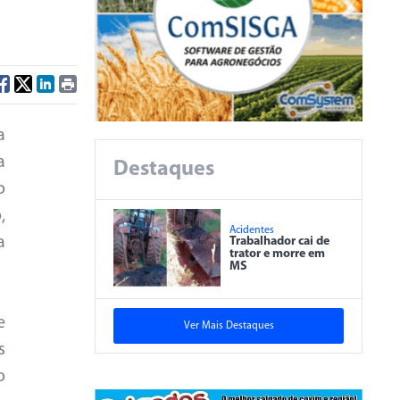
a
a
Destaques
o
,
Acidentes
a
Trabalhador cai de
trator e morre em
MS
e
Ver Mais Destaques
s
o