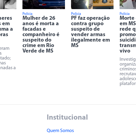
Polícia
Polícia
Polícia
heres
Mulher de 26
PF faz operação
Morte
s em
anos é morta a
contra grupo
em MS
 uma a
facadas e
suspeito de
rede 
oras
companheiro é
vender armas
promo
suspeito do
ilegalmente em
suicíd
crime em Rio
MS
transm
reram
Verde de MS
vivo
s
stado;
Investi
mas
organiz
inadas a
crimino
recruta
adolesc
platafor
Institucional
Quem Somos