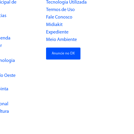
cipal de
Tecnologia Utilizada
Termos de Uso
cias
Fale Conosco
Midiakit
Expediente
Renda
Meio Ambiente
r
Anuncie no DX
cnologia
do Oeste
inta
ional
ltura