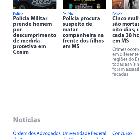
Polícia
Polícia
Polícia
Polícia Militar
Polícia procura
Cinco mul
prende homem
suspeito de
são morta
por
matar
oito dias;
descumprimento
companheira na
cada 38 h
de medida
frente dos filhos
em MS
protetiva em
em MS
Crimes ocor
Coxim
em diferente
regiões do E
todas as víti
foram assass
facadas
Notícias
Ordem dos Advogados
Universidade Federal
Concurso