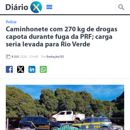
Polícia
Caminhonete com 270 kg de drogas
capota durante fuga da PRF; carga
seria levada para Rio Verde
8 JUL
2026 - 21h:40
Por
Redação/VS