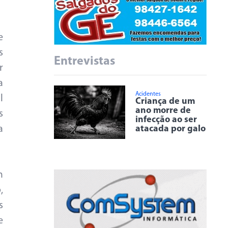
e
s
Entrevistas
r
a
Acidentes
l
Criança de um
ano morre de
s
infecção ao ser
atacada por galo
a
m
,
s
e