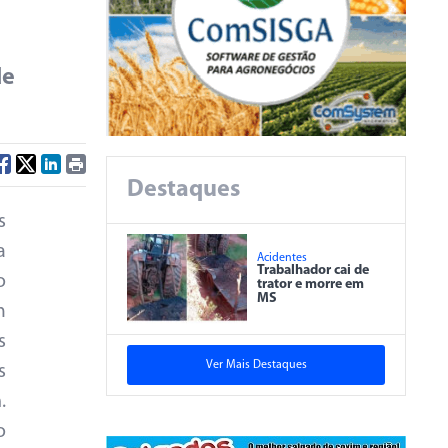
de
Destaques
s
a
Acidentes
Trabalhador cai de
o
trator e morre em
MS
m
s
Ver Mais Destaques
s
.
o