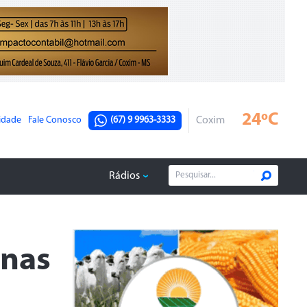
24ºC
cidade
Fale Conosco
(67) 9 9963-3333
Coxim
Rádios
inas