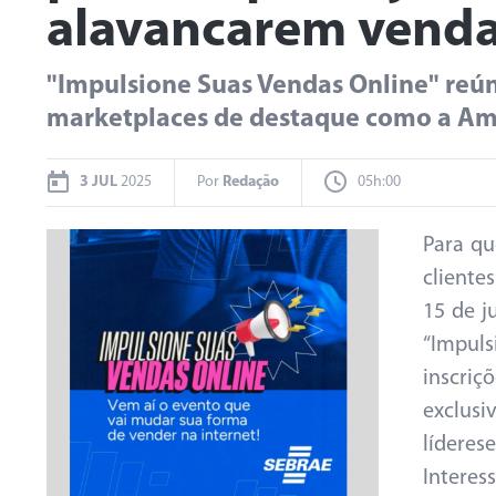
alavancarem vendas
"Impulsione Suas Vendas Online" reú
marketplaces de destaque como a Am
3 JUL
2025
Por
Redação
05h:00
Para qu
cliente
15 de j
“Impul
inscriç
exclus
lídere
Interes