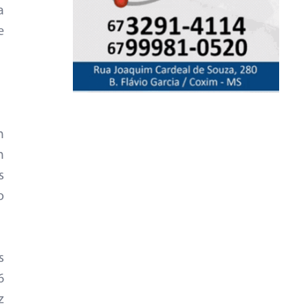
a
e
m
m
s
o
s
6
z