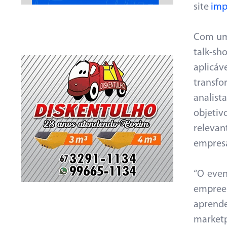
site
imp
Com uma
talk-s
aplicá
transf
analist
objeti
relevan
empresa
“O even
empree
aprende
marketp