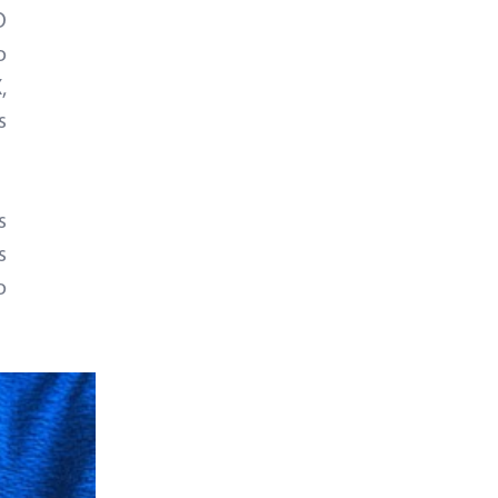
O
o
,
s
s
s
o