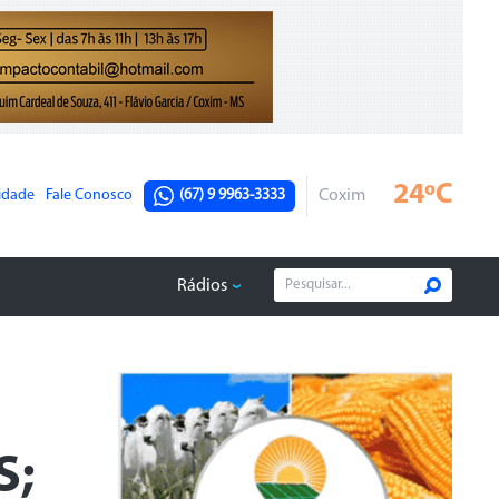
24ºC
cidade
Fale Conosco
(67) 9 9963-3333
Coxim
Rádios
S;