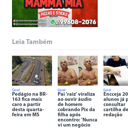
Leia Também
Geral
Geral
Geral
Pedágio na BR-
Pai 'raiz' viraliza
Encceja 20
163 fica mais
ao ouvir áudio
alunos já
caro a partir
de homem
consultar
desta quarta-
cobrando Pix da
cartilha d
feira em MS
filha após
redação
encontro: 'Nunca
vi um negócio