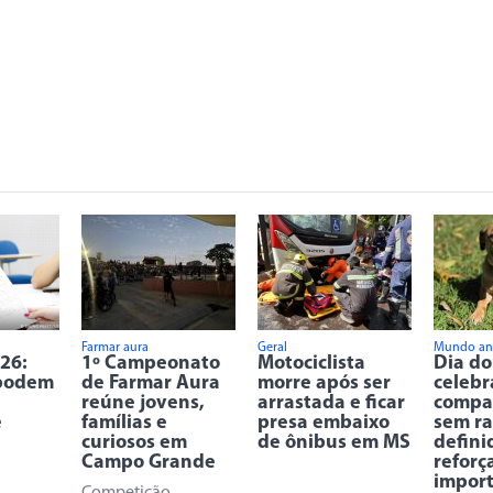
Farmar aura
Geral
Mundo an
26:
1º Campeonato
Motociclista
Dia do
 podem
de Farmar Aura
morre após ser
celebr
reúne jovens,
arrastada e ficar
compa
e
famílias e
presa embaixo
sem ra
curiosos em
de ônibus em MS
defini
Campo Grande
reforç
import