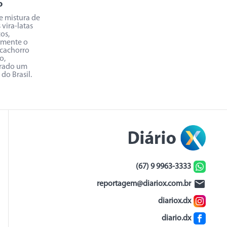
o
e mistura de
 vira-latas
os,
lmente o
cachorro
o,
rado um
do Brasil.
(67) 9 9963-3333
reportagem@diariox.com.br
diariox.dx
diario.dx