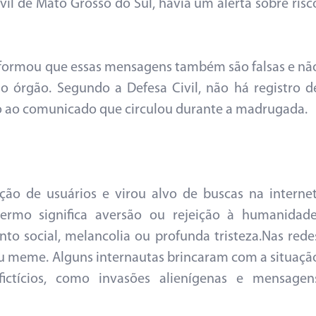
il de Mato Grosso do Sul, havia um alerta sobre risc
informou que essas mensagens também são falsas e nã
do órgão. Segundo a Defesa Civil, não há registro d
do ao comunicado que circulou durante a madrugada.
ção de usuários e virou alvo de buscas na internet
termo significa aversão ou rejeição à humanidade
to social, melancolia ou profunda tristeza.Nas rede
u meme. Alguns internautas brincaram com a situaçã
fictícios, como invasões alienígenas e mensagen