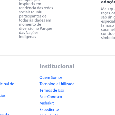
Competição
adoçã
inspirada em
tendência das redes
Mais qu
sociais reuniu
raças, os
participantes de
são únic
todas as idades em
especia
momento de
famoso 
diversão no Parque
caramel
das Nações
conside
Indígenas
símbolo 
Institucional
Quem Somos
cipal de
Tecnologia Utilizada
Termos de Uso
cias
Fale Conosco
Midiakit
Expediente