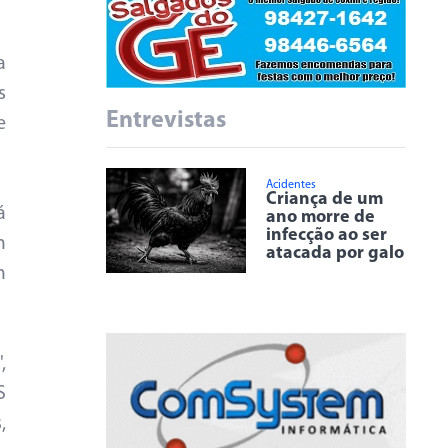
a
s
Entrevistas
e
Acidentes
Criança de um
á
ano morre de
infecção ao ser
m
atacada por galo
m
,
S
,