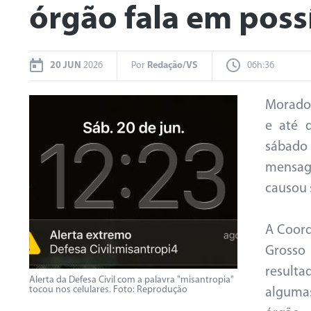
órgão fala em poss
20 JUN
2026
Por
Redação/VS
06h:36
Morador
e até 
sábado 
mensage
causou 
A Coord
Grosso
result
Alerta da Defesa Civil com a palavra "misantropia"
tocou nos celulares. Foto: Reprodução
algumas