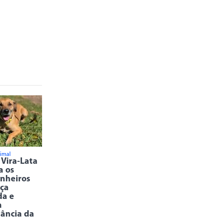
imal
 Vira-Lata
a os
nheiros
ça
da e
a
ância da