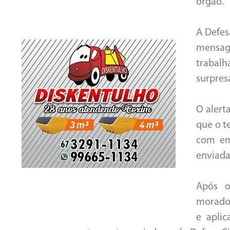
órgão.
A Defes
mensag
trabal
surpres
O alert
que o t
com em
enviada
Após o
morador
e apli