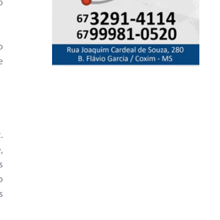
o
o
e
.
,
s
o
s