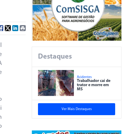
l
e
Destaques
A
e
Acidentes
Trabalhador cai de
trator e morre em
MS
o
i
Ver Mais Destaques
m
o