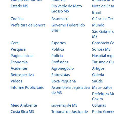
Campo Grande MS
Rodovia
Imposto de 
Estado MS
Rio Verde de Mato
Nota de Pesa
Grosso MS
Brasil
Zoofilia
Assomasul
Ciência e Te
Prefeitura de Sonora
Governo Federal do
Mundo
Brasil
São Gabriel 
MS
Geral
Esportes
Consórcio Co
Pesquisa
Política
Sonora MS
Página Inicial
Polícia
Hospital reg
Economia
Profissões
Turismo e Cu
Acidentes
Agronegócio
Artigos
Retrospectiva
Entrevistas
Galeria
Vídeos
Boca Pequena
Saúde
Informe Publicitário
Assembleia Legislativa
Maus-tratos
de MS
Prefeitura M
Coxim
Meio Ambiente
Governo de MS
Colunas
Costa Rica MS
Tribunal de Justiça de
Pedro Gome