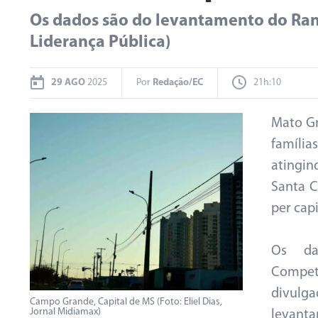
Os dados são do levantamento do Ran
Liderança Pública)
29 AGO
2025
Por
Redação/EC
21h:10
Mato Gr
família
atingin
Santa C
per capi
Os da
Compet
divulg
Campo Grande, Capital de MS (Foto: Eliel Dias,
Jornal Midiamax)
levant