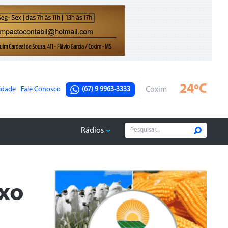
24ºC
cidade
Fale Conosco
(67) 9 9963-3333
Coxim
Rádios
ixo