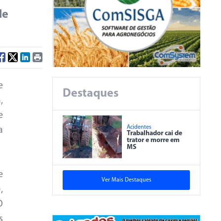
de
e
Destaques
,
e
Acidentes
a
Trabalhador cai de
trator e morre em
MS
e
Ver Mais Destaques
,
O
s