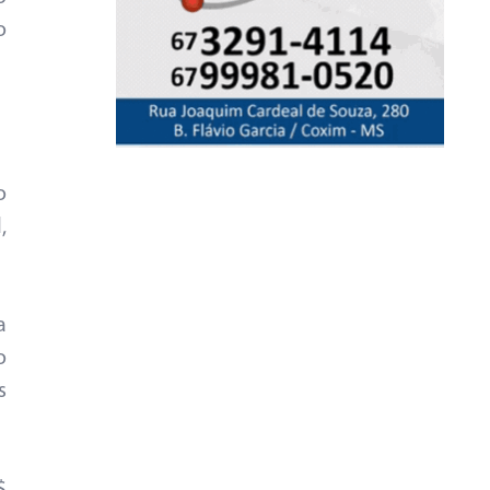
o
o
,
a
o
s