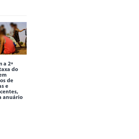
 a 2ª
taxa do
 em
os de
as e
centes,
a anuário