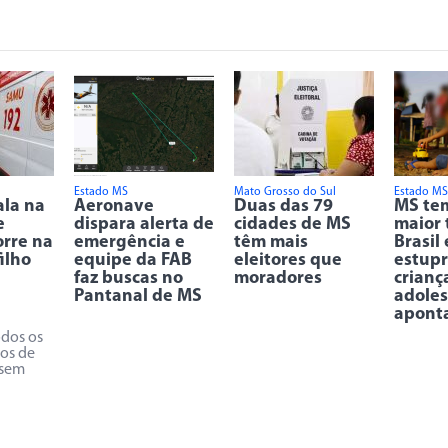
Estado MS
Mato Grosso do Sul
Estado MS
ala na
Aeronave
Duas das 79
MS tem
e
dispara alerta de
cidades de MS
maior 
rre na
emergência e
têm mais
Brasil
ilho
equipe da FAB
eleitores que
estupr
faz buscas no
moradores
crianç
Pantanal de MS
adoles
apont
odos os
os de
 sem