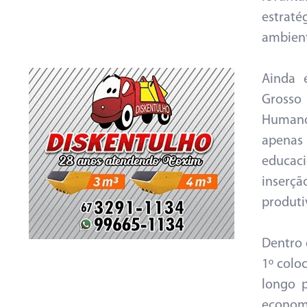
estraté
ambient
Ainda 
Grosso
Humano,
apenas 
educaci
inserç
produti
Dentro 
1º col
longo 
econom