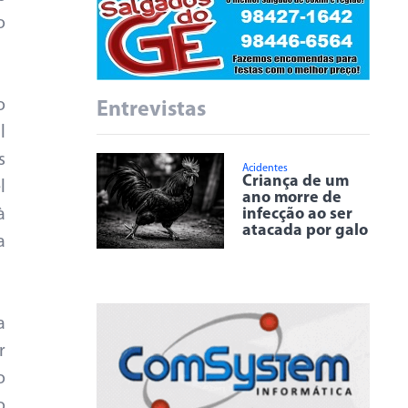
o
o
Entrevistas
l
s
Acidentes
Criança de um
l
ano morre de
infecção ao ser
à
atacada por galo
a
a
r
o
o