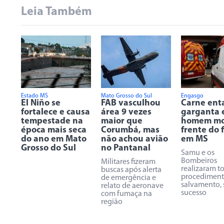
Leia Também
Estado MS
Mato Grosso do Sul
Engasgo
El Niño se
FAB vasculhou
Carne ent
fortalece e causa
área 9 vezes
garganta 
tempestade na
maior que
homem mo
época mais seca
Corumbá, mas
frente do f
do ano em Mato
não achou avião
em MS
Grosso do Sul
no Pantanal
Samu e os
Bombeiros
Militares fizeram
realizaram t
buscas após alerta
procediment
de emergência e
salvamento,
relato de aeronave
sucesso
com fumaça na
região