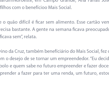
JardimNoroeste, em Campo Grande, Ana Farias Jos
ilhos com o benefícioo Mais Social.
o quão difícil é ficar sem alimento. Esse cartão ve
isa bastante. A gente na semana ficava preocupad
cava sem”, relata.
vino da Cruz, também benefíciário do Mais Social, fez 
com o desejo de se tornar um empreendedor. “Eu decid
r bolo e quem sabe no futuro empreender e fazer doce
render a fazer para ter uma renda, um futuro, esto