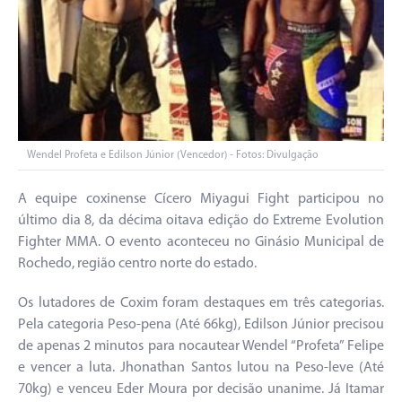
Wendel Profeta e Edilson Júnior (Vencedor) - Fotos: Divulgação
A equipe coxinense Cícero Miyagui Fight participou no
último dia 8, da décima oitava edição do Extreme Evolution
Fighter MMA. O evento aconteceu no Ginásio Municipal de
Rochedo, região centro norte do estado.
Os lutadores de Coxim foram destaques em três categorias.
Pela categoria Peso-pena (Até 66kg), Edilson Júnior precisou
de apenas 2 minutos para nocautear Wendel “Profeta” Felipe
e vencer a luta. Jhonathan Santos lutou na Peso-leve (Até
70kg) e venceu Eder Moura por decisão unanime. Já Itamar