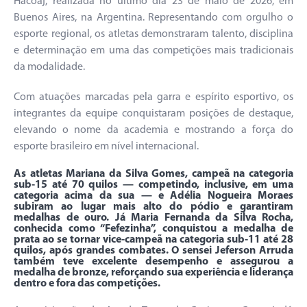
Hacoaj, realizada no último dia 23 de maio de 2026, em
Buenos Aires, na Argentina. Representando com orgulho o
esporte regional, os atletas demonstraram talento, disciplina
e determinação em uma das competições mais tradicionais
da modalidade.
Com atuações marcadas pela garra e espírito esportivo, os
integrantes da equipe conquistaram posições de destaque,
elevando o nome da academia e mostrando a força do
esporte brasileiro em nível internacional.
As atletas Mariana da Silva Gomes, campeã na categoria
sub-15 até 70 quilos — competindo, inclusive, em uma
categoria acima da sua — e Adélia Nogueira Moraes
subiram ao lugar mais alto do pódio e garantiram
medalhas de ouro. Já Maria Fernanda da Silva Rocha,
conhecida como “Fefezinha”, conquistou a medalha de
prata ao se tornar vice-campeã na categoria sub-11 até 28
quilos, após grandes combates. O sensei Jeferson Arruda
também teve excelente desempenho e assegurou a
medalha de bronze, reforçando sua experiência e liderança
dentro e fora das competições.