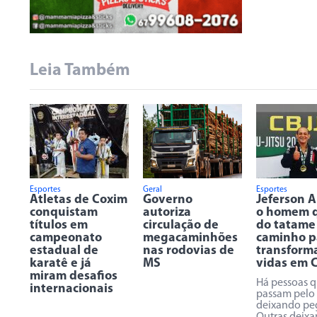
Leia Também
Esportes
Geral
Esportes
Atletas de Coxim
Governo
Jeferson A
conquistam
autoriza
o homem q
títulos em
circulação de
do tatame
campeonato
megacaminhões
caminho p
estadual de
nas rodovias de
transform
karatê e já
MS
vidas em 
miram desafios
Há pessoas 
internacionais
passam pel
deixando pe