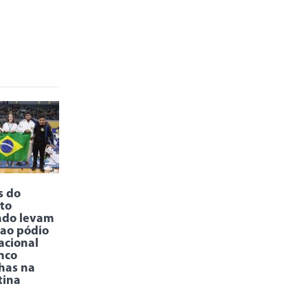
s do
uto
ndo levam
ao pódio
acional
nco
has na
tina