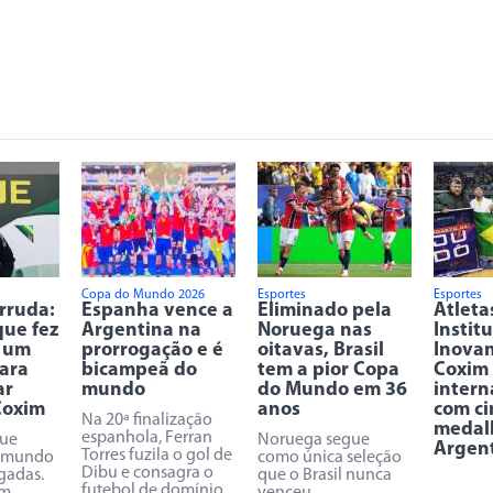
Copa do Mundo 2026
Esportes
Esportes
rruda:
Espanha vence a
Eliminado pela
Atleta
ue fez
Argentina na
Noruega nas
Instit
 um
prorrogação e é
oitavas, Brasil
Inova
ara
bicampeã do
tem a pior Copa
Coxim 
ar
mundo
do Mundo em 36
intern
Coxim
anos
com ci
Na 20ª finalização
medal
espanhola, Ferran
que
Noruega segue
Argen
Torres fuzila o gol de
o mundo
como única seleção
Dibu e consagra o
gadas.
que o Brasil nunca
futebol de domínio