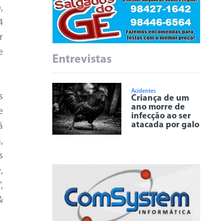
,
4
r
e
Entrevistas
Acidentes
s
Criança de um
ano morre de
e
infecção ao ser
atacada por galo
á
,
s
,
,
&