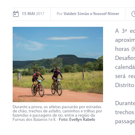
15 MAI
2017
Por
Valdeir Simão e Youssef Nimer
A 3ª e
aproxim
horas (
Desafi
calendá
será re
Distrit
Durante
Durante a prova, os atletas passarão por estradas
de chão, trechos de asfalto, caminhos e trilhas por
trecho
fazendas e passagens de rio, entre a região da
Furnas dos Baianos I e II. -
Foto: Evellyn Rabelo
passagen