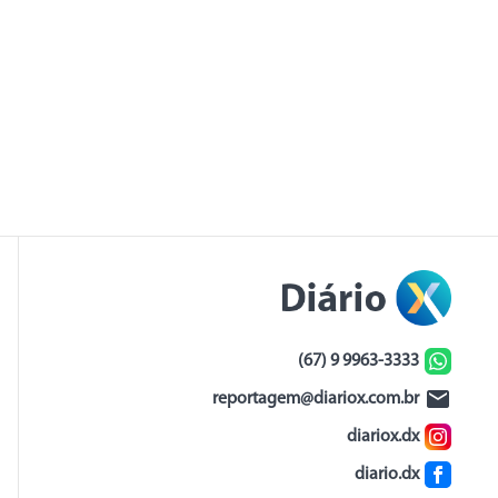
(67) 9 9963-3333
reportagem@diariox.com.br
diariox.dx
diario.dx