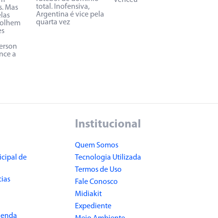
am
venceu
total. Inofensiva,
. Mas
Argentina é vice pela
las
quarta vez
colhem
es
ferson
nce a
Institucional
Quem Somos
cipal de
Tecnologia Utilizada
Termos de Uso
cias
Fale Conosco
Midiakit
Expediente
Renda