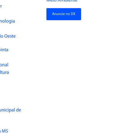
Meio Ambiente
r
Anuncie no DX
cnologia
do Oeste
inta
ional
ltura
unicipal de
s MS