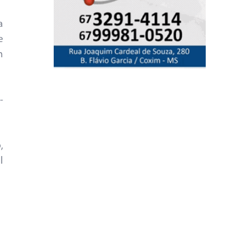
a
e
m
-
,
l