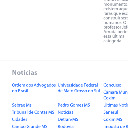
Outras deix
monumentos
existem aque
raras que es
construir ser
humanos. O
professor Je
Arruda perte
essa última
categoria.
Notícias
Ordem dos Advogados
Universidade Federal
Concurso
do Brasil
de Mato Grosso do Sul
Câmara Muni
Coxim
Sebrae Ms
Pedro Gomes MS
Últimas Notí
Tribunal de Contas MS
Notícias
Sanesul
Cidades
Detran/MS
Coxim MS
Campo Grande MS
Rodovia
Imposto de 