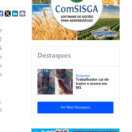
e
2
&
Destaques
o
o
o
Acidentes
Trabalhador cai de
trator e morre em
MS
,
Ver Mais Destaques
e