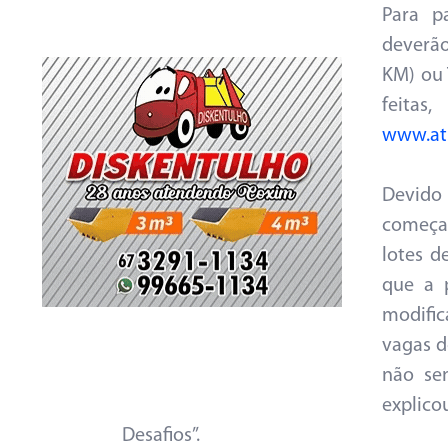
Para p
deverão
KM) ou 
feita
www.at
Devido
começar
lotes d
que a 
modifi
vagas d
não se
explico
Desafios”.