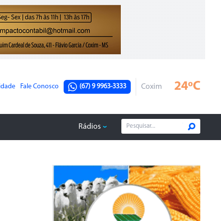
24ºC
cidade
Fale Conosco
(67) 9 9963-3333
Coxim
Rádios