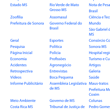
Estado MS
Rio Verde de Mato
Nota de Pesa
Grosso MS
Brasil
Zoofilia
Assomasul
Ciência e Te
Prefeitura de Sonora
Governo Federal do
Mundo
Brasil
São Gabriel 
MS
Geral
Esportes
Consórcio Co
Pesquisa
Política
Sonora MS
Página Inicial
Polícia
Hospital reg
Economia
Profissões
Turismo e Cu
Acidentes
Agronegócio
Artigos
Retrospectiva
Entrevistas
Galeria
Vídeos
Boca Pequena
Saúde
Informe Publicitário
Assembleia Legislativa
Maus-tratos
de MS
Prefeitura M
Coxim
Meio Ambiente
Governo de MS
Colunas
Costa Rica MS
Tribunal de Justiça de
Pedro Gome