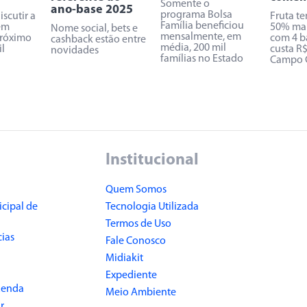
Somente o
ano-base 2025
programa Bolsa
scutir a
Fruta t
Família beneficiou
 em
50% mai
Nome social, bets e
mensalmente, em
próximo
com 4 b
cashback estão entre
média, 200 mil
il
custa R
novidades
famílias no Estado
Campo 
Institucional
Quem Somos
cipal de
Tecnologia Utilizada
Termos de Uso
cias
Fale Conosco
Midiakit
Expediente
Renda
Meio Ambiente
r