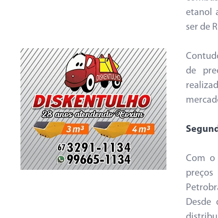
etanol
ser de R
Contudo
de pre
realiz
mercad
Segund
Com o 
preços
Petrobr
Desde 
distri