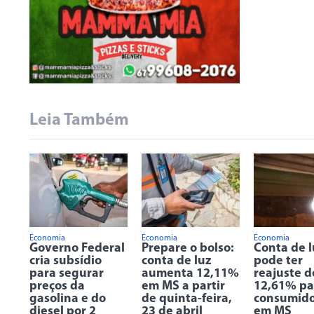
Leia Também
Economia
Economia
Economia
Governo Federal
Prepare o bolso:
Conta de l
cria subsídio
conta de luz
pode ter
para segurar
aumenta 12,11%
reajuste d
preços da
em MS a partir
12,61% pa
gasolina e do
de quinta-feira,
consumido
diesel por 2
23 de abril
em MS