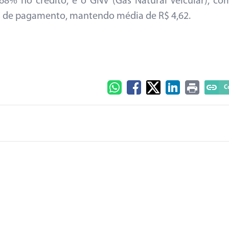
,68% no crédito, e o GNV (Gás Natural Veicular), co
s de pagamento, mantendo média de R$ 4,62.
C