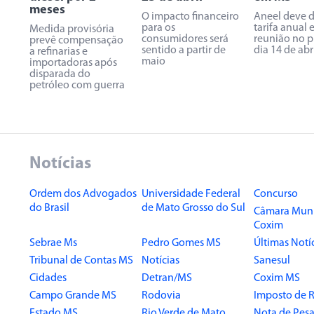
meses
O impacto financeiro
Aneel deve di
para os
tarifa anual
Medida provisória
consumidores será
reunião no 
prevê compensação
sentido a partir de
dia 14 de abr
a refinarias e
maio
importadoras após
disparada do
petróleo com guerra
Notícias
Ordem dos Advogados
Universidade Federal
Concurso
do Brasil
de Mato Grosso do Sul
Câmara Muni
Coxim
Sebrae Ms
Pedro Gomes MS
Últimas Notí
Tribunal de Contas MS
Notícias
Sanesul
Cidades
Detran/MS
Coxim MS
Campo Grande MS
Rodovia
Imposto de 
Estado MS
Rio Verde de Mato
Nota de Pesa