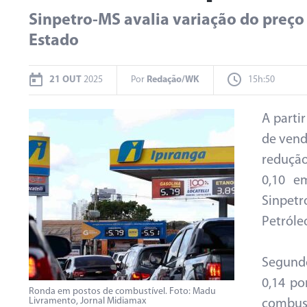
Sinpetro-MS avalia variação do preço 
Estado
21 OUT
2025
Por
Redação/WK
15h:50
A parti
de vend
redução
0,10 e
Sinpetr
Petróleo
Segundo
0,14 po
Ronda em postos de combustível. Foto: Madu
Livramento, Jornal Midiamax
combus