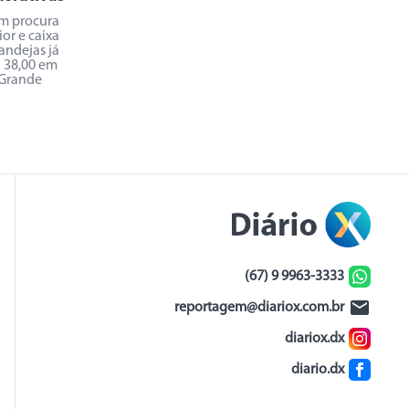
em procura
or e caixa
andejas já
$ 38,00 em
Grande
(67) 9 9963-3333
reportagem@diariox.com.br
diariox.dx
diario.dx