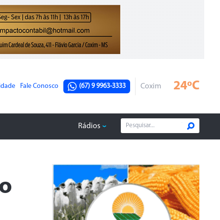
24ºC
cidade
Fale Conosco
(67) 9 9963-3333
Coxim
Rádios
ão