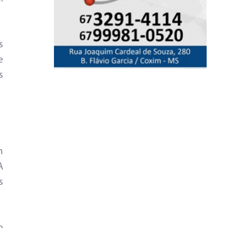
s
e
s
m
A
s