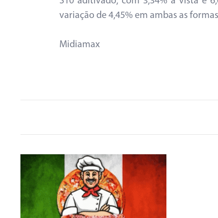
S10 aditivado, com 3,34% à vista e 6
variação de 4,45% em ambas as forma
Midiamax