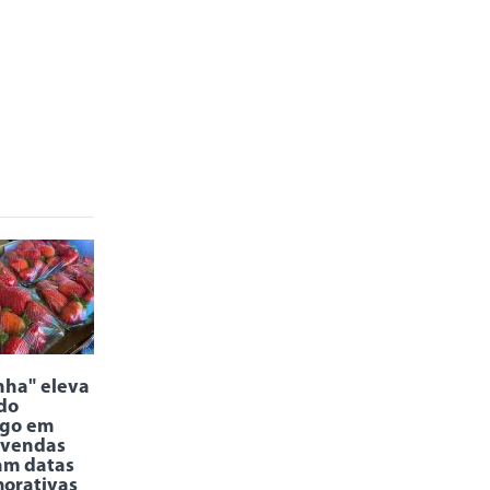
nha" eleva
do
go em
 vendas
am datas
orativas