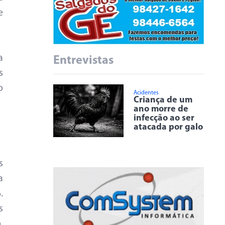
e
a
Entrevistas
s
o
Acidentes
Criança de um
ano morre de
infecção ao ser
atacada por galo
s
a
.
s
.