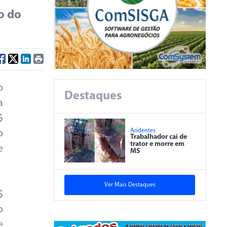
o do
o
Destaques
a
$
Acidentes
o
Trabalhador cai de
trator e morre em
e
MS
Ver Mais Destaques
$
o
e