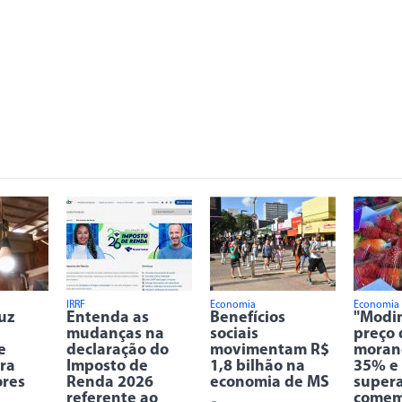
IRRF
Economia
Economia
uz
Entenda as
Benefícios
"Modi
mudanças na
sociais
preço 
e
declaração do
movimentam R$
moran
ra
Imposto de
1,8 bilhão na
35% e
res
Renda 2026
economia de MS
super
referente ao
comem