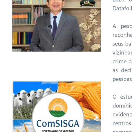
2026: o
Datafol
A pesq
reconhe
seus ba
vizinha
crime o
as dec
pessoas
O estu
domíni
evidenc
centro