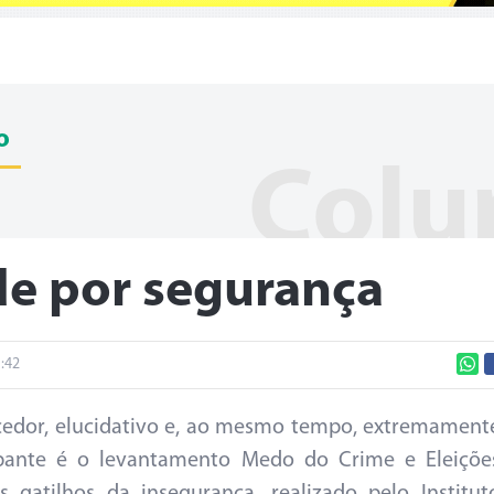
o
Colu
de por segurança
:42
cedor, elucidativo e, ao mesmo tempo, extremament
pante é o levantamento Medo do Crime e Eleiçõe