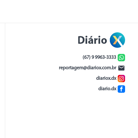
(67) 9 9963-3333
reportagem@diariox.com.br
diariox.dx
diario.dx