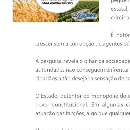
pequen
estata
crimina
É notó
crescer sem a corrupção de agentes pú
A pesquisa revela o olhar da sociedad
autoridades não conseguem enfrentar 
cidadãos a tão desejada sensação de s
O Estado, detentor do monopólio do us
dever constitucional. Em algumas c
atuação das facções, algo que qualquer