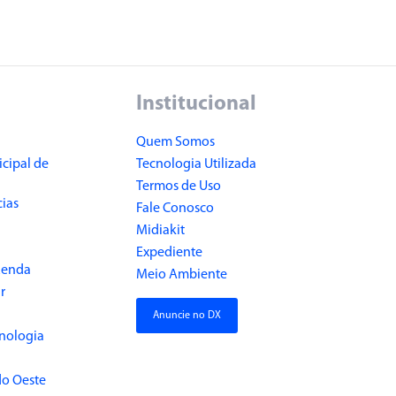
Institucional
Quem Somos
cipal de
Tecnologia Utilizada
Termos de Uso
cias
Fale Conosco
Midiakit
Expediente
Renda
Meio Ambiente
r
Anuncie no DX
cnologia
do Oeste