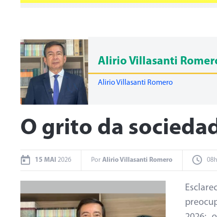
Alirio Villasanti Romer
Alirio Villasanti Romero
O grito da socieda
15 MAI
2026
Por
Alirio Villasanti Romero
08h
Esclare
preocu