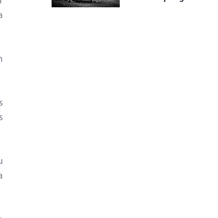
r
a
m
s
s
u
a