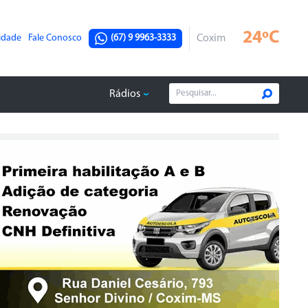
24ºC
cidade
Fale Conosco
(67) 9 9963-3333
Coxim
Rádios