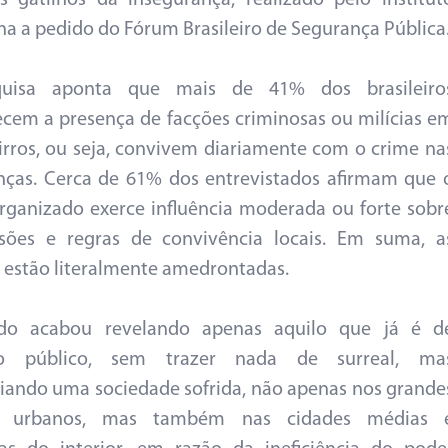
s gatilhos da insegurança, realizado pelo Institut
ha a pedido do Fórum Brasileiro de Segurança Pública
uisa aponta que mais de 41% dos brasileiro
cem a presença de facções criminosas ou milícias e
irros, ou seja, convivem diariamente com o crime na
nças. Cerca de 61% dos entrevistados afirmam que 
rganizado exerce influência moderada ou forte sobr
isões e regras de convivência locais. Em suma, a
 estão literalmente amedrontadas.
do acabou revelando apenas aquilo que já é d
o público, sem trazer nada de surreal, ma
iando uma sociedade sofrida, não apenas nos grande
s urbanos, mas também nas cidades médias 