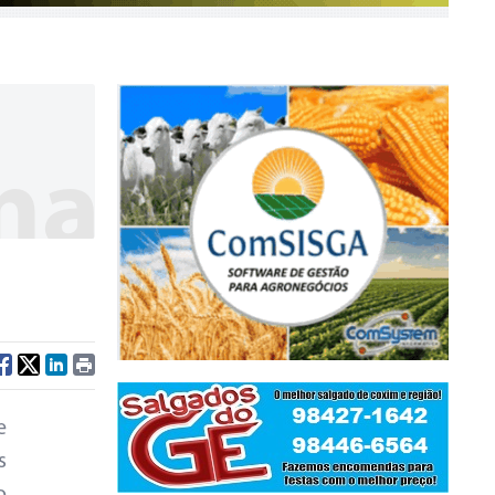
na
e
s