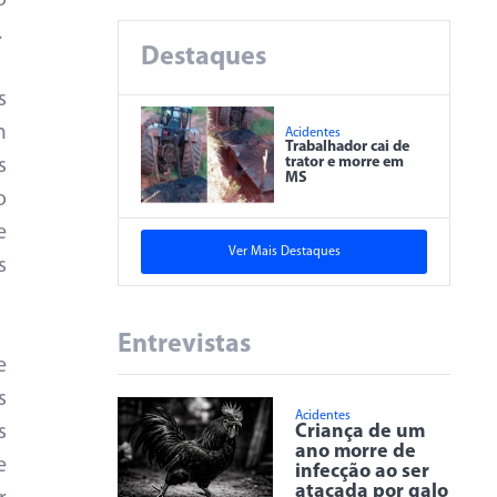
o
.
Destaques
s
m
Acidentes
Trabalhador cai de
trator e morre em
s
MS
o
e
Ver Mais Destaques
s
Entrevistas
e
s
Acidentes
Criança de um
s
ano morre de
e
infecção ao ser
atacada por galo