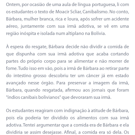
Ontem, por ocasião de uma aula de língua portuguesa, li com
os estudantes o texto de Moacir Scliar, Canibalismo. No conto,
Bárbara, mulher branca, rica e loura, após sofrer um acidente
aéreo, juntamente com sua irmã adotiva, se vê em uma
região inóspita e isolada num altiplano na Bolívia.
À espera do resgate, Bárbara decide não dividir a comida de
que dispunha com sua irmã adotiva que acaba cortando
partes do próprio corpo para se alimentar e não morrer de
fome. Tudo isso em vão, pois a irmã de Bárbara ao retirar parte
do intestino grosso descobriu ter um câncer já em estado
avançado nesse órgão. Para preservar a imagem da irmã,
Bárbara, quando resgatada, afirmou aos jornais que foram
"índios canibais bolivianos" que devoraram sua irmã.
Os estudantes reagiram com indignação à atitude de Bárbara,
pois ela poderia ter dividido os alimentos com sua irmã
adotiva. Tentei argumentar que a comida era de Bárbara e ela
dividiria se assim desejasse. Afinal, a comida era só dela. Os