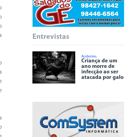
o
o
o
a
Entrevistas
Acidentes
Criança de um
o
ano morre de
infecção ao ser
a
atacada por galo
e
e
a
o
e