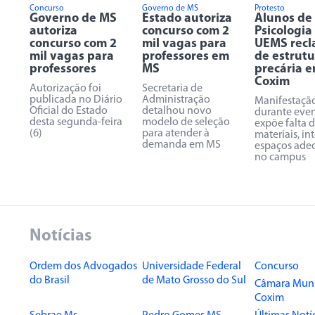
Concurso
Governo de MS
Protesto
Governo de MS
Estado autoriza
Alunos de
autoriza
concurso com 2
Psicologia
concurso com 2
mil vagas para
UEMS rec
mil vagas para
professores em
de estrutu
professores
MS
precária 
Coxim
Autorização foi
Secretaria de
publicada no Diário
Administração
Manifestaçã
Oficial do Estado
detalhou novo
durante eve
desta segunda-feira
modelo de seleção
expõe falta 
(6)
para atender à
materiais, in
demanda em MS
espaços ade
no campus
Notícias
Ordem dos Advogados
Universidade Federal
Concurso
do Brasil
de Mato Grosso do Sul
Câmara Muni
Coxim