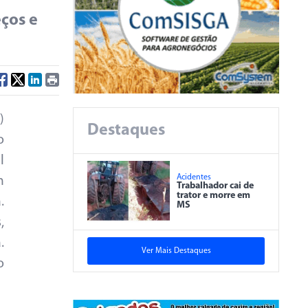
ços e
)
Destaques
o
l
Acidentes
m
Trabalhador cai de
trator e morre em
.
MS
,
.
Ver Mais Destaques
o