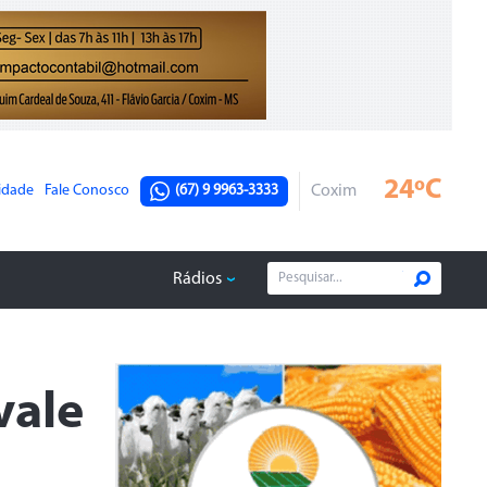
24ºC
cidade
Fale Conosco
(67) 9 9963-3333
Coxim
Rádios
vale