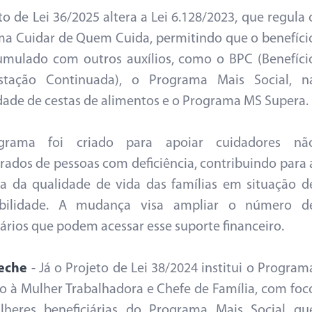
to de Lei 36/2025 altera a Lei 6.128/2023, que regula 
a Cuidar de Quem Cuida, permitindo que o benefíci
umulado com outros auxílios, como o BPC (Benefíci
stação Continuada), o Programa Mais Social, n
ade de cestas de alimentos e o Programa MS Supera.
rama foi criado para apoiar cuidadores nã
ados de pessoas com deficiência, contribuindo para 
a da qualidade de vida das famílias em situação d
abilidade. A mudança visa ampliar o número d
iários que podem acessar esse suporte financeiro.
reche
- Já o Projeto de Lei 38/2024 institui o Program
o à Mulher Trabalhadora e Chefe de Família, com foc
heres beneficiárias do Programa Mais Social qu