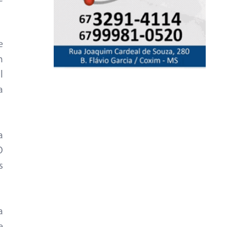
e
m
l
a
a
O
s
a