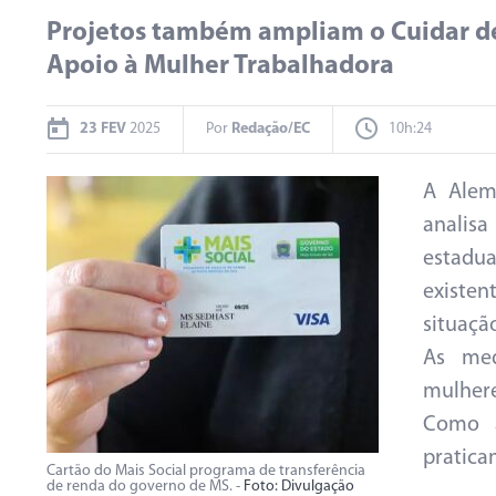
Projetos também ampliam o Cuidar d
Apoio à Mulher Trabalhadora
23 FEV
2025
Por
Redação/EC
10h:24
A Alem
analisa
estadu
existen
situaçã
As med
mulhere
Como a
pratica
Cartão do Mais Social programa de transferência
de renda do governo de MS. -
Foto: Divulgação