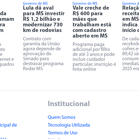
Governo de MS
Governo de MS
Governo 
Lula dá aval
Vale creche de
Relaçã
 da
para MS investir
R$ 600 para
receit
lamam
R$ 1,2 bilhão e
mães que
em MS 
ra
modernizar 730
trabalham está
indica
em
km de rodovias
com cadastro
início
aberto em MS
Contrato com
De cada
garantia da União
recebid
o
Programa paga
agora depende de
cofres e
nto
adicional por filho
aprovação do
89,42 s
de
de até 3 anos e pode
Senado para
consum
ternet e
incluir cuidador
destravar programa
imediat
quados
particular; inscrição é
Rodar MS
2025 er
feita online
Institucional
Quem Somos
cipal de
Tecnologia Utilizada
Termos de Uso