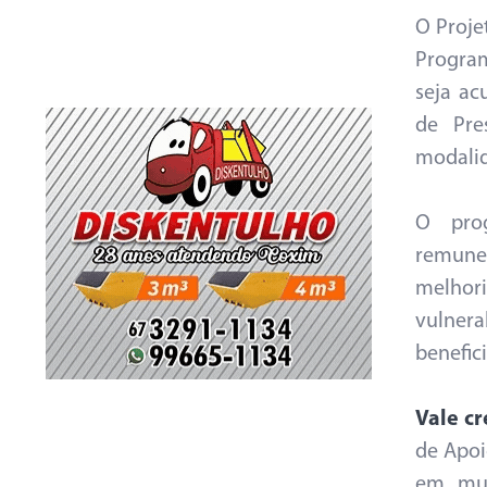
O Proje
Program
seja ac
de Pre
modalid
O prog
remuner
melhori
vulner
benefic
Vale c
de Apoi
em mul