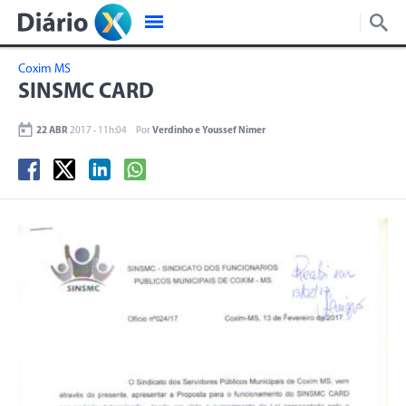
Coxim MS
SINSMC CARD
22 ABR
2017 - 11h:04
Por
Verdinho e Youssef Nimer