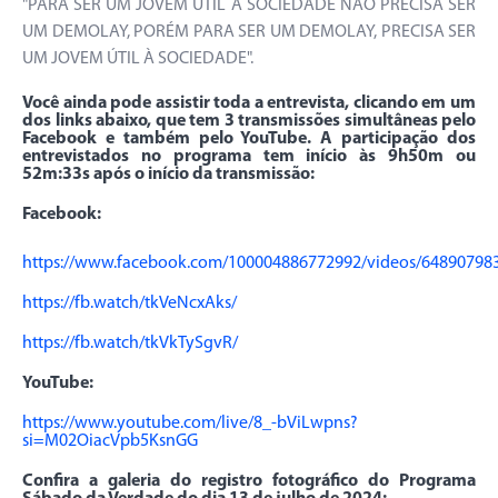
"PARA SER UM JOVEM ÚTIL À SOCIEDADE NÃO PRECISA SER
UM DEMOLAY, PORÉM PARA SER UM DEMOLAY, PRECISA SER
UM JOVEM ÚTIL À SOCIEDADE".
Você ainda pode assistir toda a entrevista, clicando em um
dos links abaixo, que tem 3 transmissões simultâneas pelo
Facebook e também pelo YouTube. A participação dos
entrevistados no programa tem início às 9h50m ou
52m:33s após o início da transmissão:
Facebook:
https://www.facebook.com/100004886772992/videos/64890798
https://fb.watch/tkVeNcxAks/
https://fb.watch/tkVkTySgvR/
YouTube:
https://www.youtube.com/live/8_-bViLwpns?
si=M02OiacVpb5KsnGG
Confira a galeria do registro fotográfico do Programa