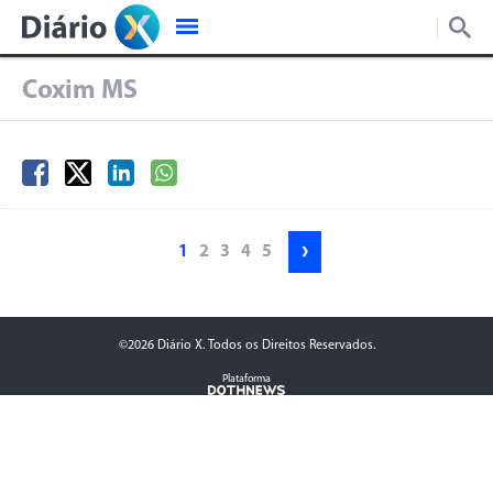
Coxim MS
›
1
2
3
4
5
©2026 Diário X. Todos os Direitos Reservados.
Plataforma