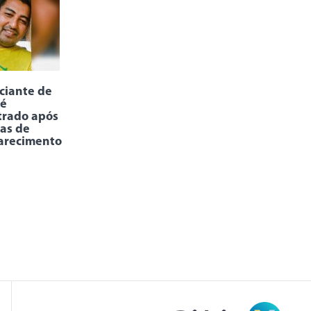
ciante de
 é
trado após
ias de
arecimento