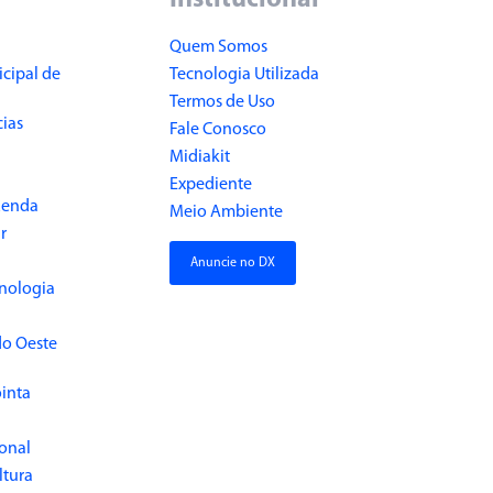
Institucional
Quem Somos
cipal de
Tecnologia Utilizada
Termos de Uso
cias
Fale Conosco
Midiakit
Expediente
Renda
Meio Ambiente
r
Anuncie no DX
cnologia
do Oeste
inta
ional
ltura