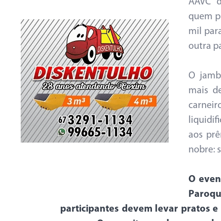
AAVC d
quem pr
mil par
outra pa
O jamb
mais de
carnei
liquidi
aos prê
nobre: s
O even
Paroqu
participantes devem levar pratos e 