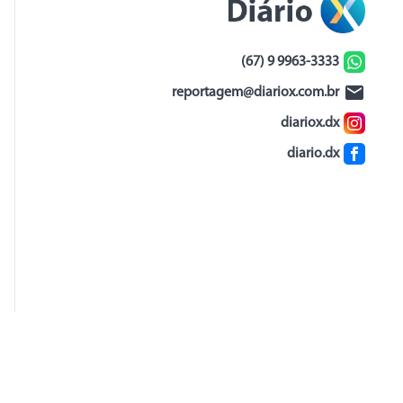
(67) 9 9963-3333
reportagem@diariox.com.br
diariox.dx
diario.dx