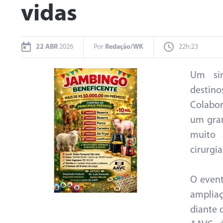
vidas
22 ABR
2026
Por
Redação/WK
22h:23
Um sim
destino
Colabor
um gra
muito 
cirurgia
O event
ampliaç
diante 