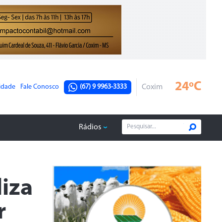
24ºC
cidade
Fale Conosco
(67) 9 9963-3333
Coxim
Rádios
iza
r