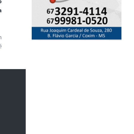
o
a
m
é