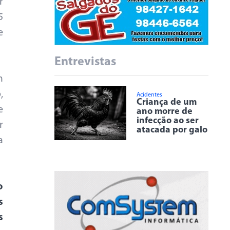
r
5
e
Entrevistas
m
,
Acidentes
Criança de um
e
ano morre de
infecção ao ser
r
atacada por galo
a
o
s
s