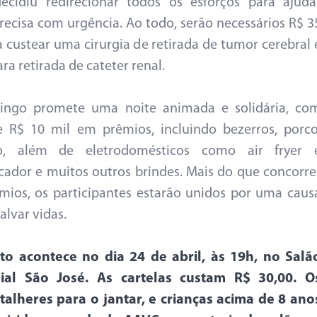
ecidiu redirecionar todos os esforços para ajuda
ecisa com urgência. Ao todo, serão necessários R$ 3
a custear uma cirurgia de retirada de tumor cerebral 
ra retirada de cateter renal.
ingo promete uma noite animada e solidária, co
 R$ 10 mil em prêmios, incluindo bezerros, porco
ro, além de eletrodomésticos como air fryer 
ficador e muitos outros brindes. Mais do que concorre
mios, os participantes estarão unidos por uma caus
alvar vidas.
to acontece no dia 24 de abril, às 19h, no Salã
ial São José. As cartelas custam R$ 30,00. O
talheres para o jantar, e crianças acima de 8 ano