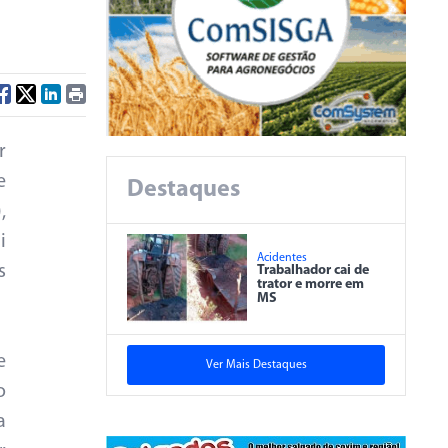
r
e
Destaques
,
i
Acidentes
s
Trabalhador cai de
trator e morre em
MS
e
Ver Mais Destaques
o
a