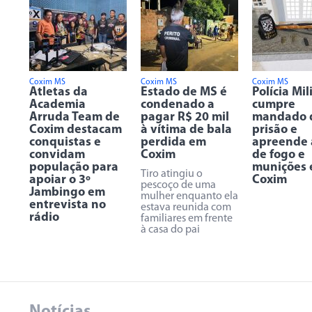
Coxim MS
Coxim MS
Coxim MS
Atletas da
Estado de MS é
Polícia Mil
Academia
condenado a
cumpre
Arruda Team de
pagar R$ 20 mil
mandado 
Coxim destacam
à vítima de bala
prisão e
conquistas e
perdida em
apreende
convidam
Coxim
de fogo e
população para
munições
Tiro atingiu o
apoiar o 3º
Coxim
pescoço de uma
Jambingo em
mulher enquanto ela
entrevista no
estava reunida com
rádio
familiares em frente
à casa do pai