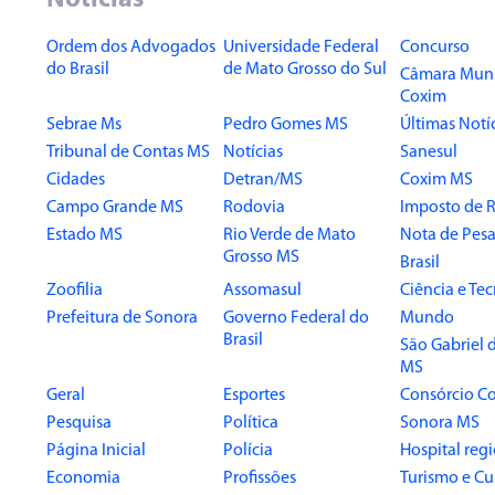
Notícias
Ordem dos Advogados
Universidade Federal
Concurso
do Brasil
de Mato Grosso do Sul
Câmara Muni
Coxim
Sebrae Ms
Pedro Gomes MS
Últimas Notí
Tribunal de Contas MS
Notícias
Sanesul
Cidades
Detran/MS
Coxim MS
Campo Grande MS
Rodovia
Imposto de 
Estado MS
Rio Verde de Mato
Nota de Pesa
Grosso MS
Brasil
Zoofilia
Assomasul
Ciência e Te
Prefeitura de Sonora
Governo Federal do
Mundo
Brasil
São Gabriel 
MS
Geral
Esportes
Consórcio Co
Pesquisa
Política
Sonora MS
Página Inicial
Polícia
Hospital reg
Economia
Profissões
Turismo e Cu