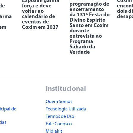
Expoxim ganha
Coxim
programação de
de
força e deve
encon
encerramento
voltar ao
dois d
da 131ª Festa do
 arma
calendário de
desap
Divino Espírito
eventos de
Santo em Coxim
 em
Coxim em 2027
durante
entrevista ao
Programa
Sábado da
Verdade
Institucional
Quem Somos
cipal de
Tecnologia Utilizada
Termos de Uso
cias
Fale Conosco
Midiakit