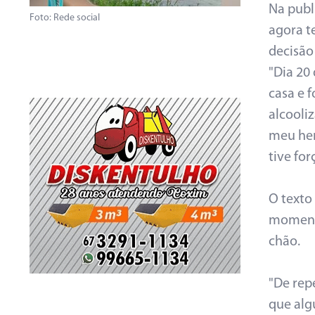
Na publi
Foto: Rede social
agora te
decisão
"Dia 20
casa e 
alcooli
meu her
tive for
O texto
momento
chão.
"De rep
que alg