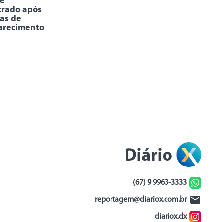
 é
trado após
ias de
arecimento
(67) 9 9963-3333
reportagem@diariox.com.br
diariox.dx