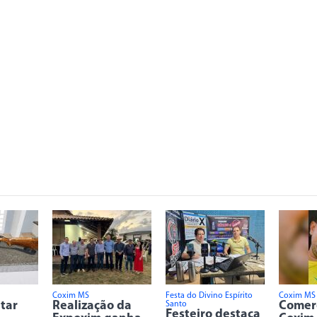
Coxim MS
Festa do Divino Espírito
Coxim MS
itar
Realização da
Comer
Santo
Festeiro destaca