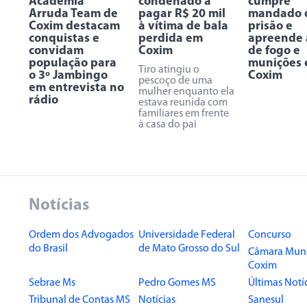
Academia
condenado a
cumpre
Arruda Team de
pagar R$ 20 mil
mandado 
Coxim destacam
à vítima de bala
prisão e
conquistas e
perdida em
apreende
convidam
Coxim
de fogo e
população para
munições
Tiro atingiu o
o 3º Jambingo
Coxim
pescoço de uma
em entrevista no
mulher enquanto ela
rádio
estava reunida com
familiares em frente
à casa do pai
Notícias
Ordem dos Advogados
Universidade Federal
Concurso
do Brasil
de Mato Grosso do Sul
Câmara Muni
Coxim
Sebrae Ms
Pedro Gomes MS
Últimas Notí
Tribunal de Contas MS
Notícias
Sanesul