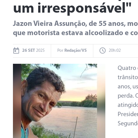
um irresponsável"
Jazon Vieira Assunção, de 55 anos, m
que motorista estava alcoolizado e 
26 SET
2025
Por
Redação/VS
20h:02
Quatro 
trânsito
anos, u
perda. 
atingid
Preside
Segundo