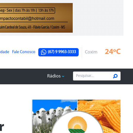
24ºC
cidade
Fale Conosco
(67) 9 9963-3333
Coxim
Rádios
r