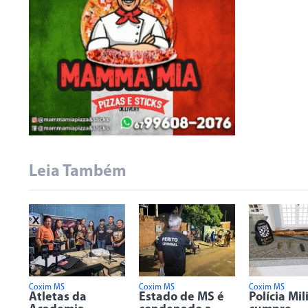
Leia Também
Coxim MS
Coxim MS
Coxim MS
Atletas da
Estado de MS é
Polícia Mil