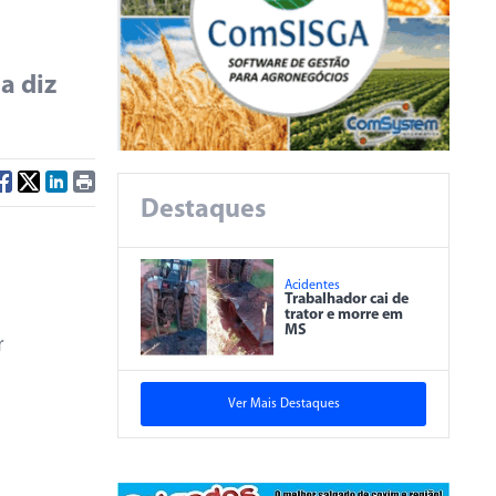
a diz
Destaques
Acidentes
Trabalhador cai de
trator e morre em
MS
r
Ver Mais Destaques