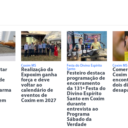
Coxim MS
Festa do Divino Espírito
Coxim MS
itar
Realização da
Comer
Santo
Festeiro destaca
Expoxim ganha
Coxim
programação de
de
força e deve
encon
encerramento
voltar ao
dois d
da 131ª Festa do
 arma
calendário de
desap
Divino Espírito
eventos de
Santo em Coxim
 em
Coxim em 2027
durante
entrevista ao
Programa
Sábado da
Verdade