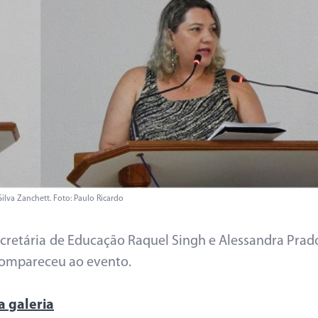
lva Zanchett​. Foto: Paulo Ricardo
ecretária de Educação Raquel Singh e Alessandra Prad
compareceu ao evento.
a galeria