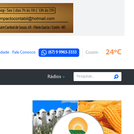
24ºC
cidade
Fale Conosco
(67) 9 9963-3333
Coxim
Rádios