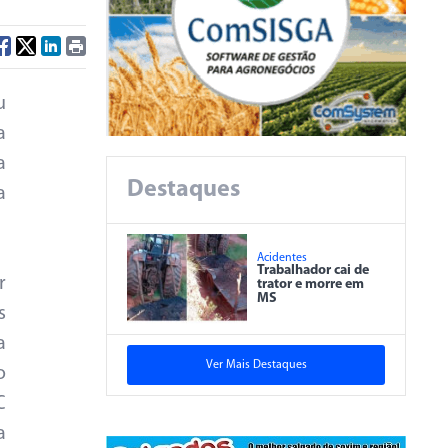
u
a
a
Destaques
a
Acidentes
Trabalhador cai de
r
trator e morre em
MS
s
a
Ver Mais Destaques
o
C
a