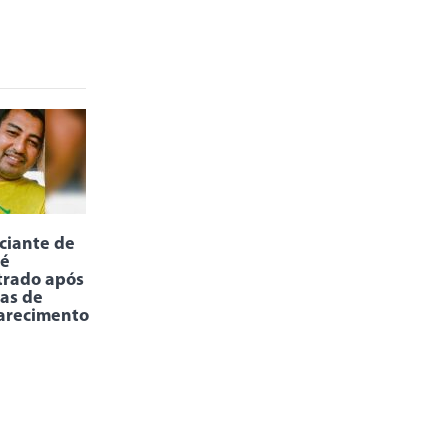
ciante de
 é
trado após
ias de
arecimento