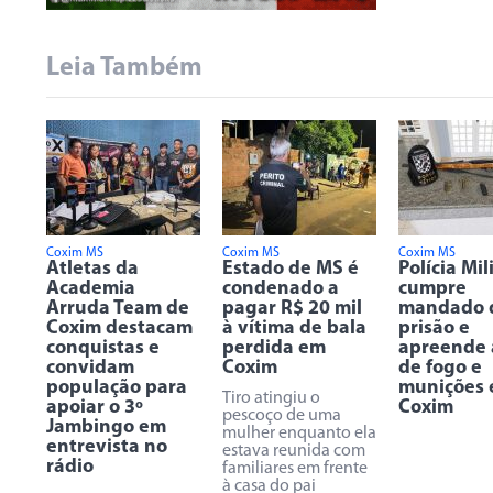
Leia Também
Coxim MS
Coxim MS
Coxim MS
Atletas da
Estado de MS é
Polícia Mil
Academia
condenado a
cumpre
Arruda Team de
pagar R$ 20 mil
mandado 
Coxim destacam
à vítima de bala
prisão e
conquistas e
perdida em
apreende
convidam
Coxim
de fogo e
população para
munições
Tiro atingiu o
apoiar o 3º
Coxim
pescoço de uma
Jambingo em
mulher enquanto ela
entrevista no
estava reunida com
rádio
familiares em frente
à casa do pai