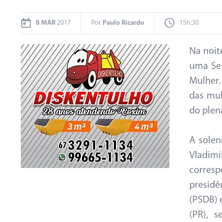
8 MAR
2017
Por
Paulo Ricardo
15h:30
Na noit
uma Se
Mulher.
das mul
do plen
A solen
Vladim
corres
presidê
(PSDB) 
(PR), 