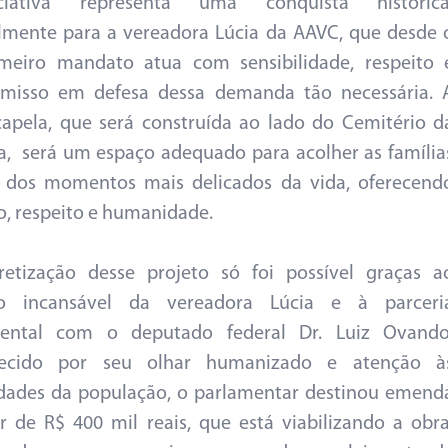
iativa representa uma conquista histórica
lmente para a vereadora Lúcia da AAVC, que desde 
imeiro mandato atua com sensibilidade, respeito 
misso em defesa dessa demanda tão necessária. 
capela, que será construída ao lado do Cemitério d
la, será um espaço adequado para acolher as família
dos momentos mais delicados da vida, oferecend
o, respeito e humanidade.
retização desse projeto só foi possível graças a
ho incansável da vereadora Lúcia e à parceri
ental com o deputado federal Dr. Luiz Ovando
ecido por seu olhar humanizado e atenção à
dades da população, o parlamentar destinou emend
r de R$ 400 mil reais, que está viabilizando a obra