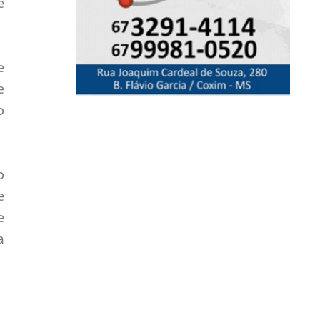
e
e
e
o
o
e
e
a