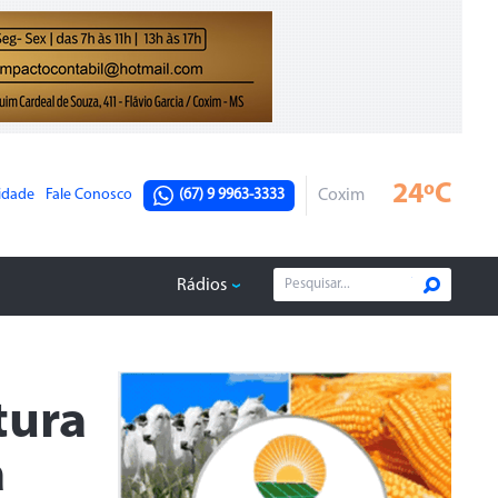
24ºC
cidade
Fale Conosco
(67) 9 9963-3333
Coxim
Rádios
tura
a