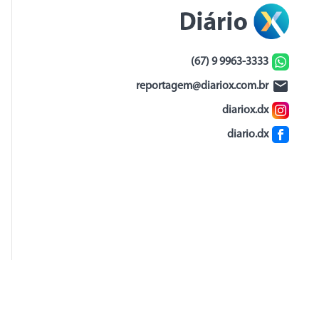
(67) 9 9963-3333
reportagem@diariox.com.br
diariox.dx
diario.dx