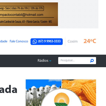
24ºC
cidade
Fale Conosco
(67) 9 9963-3333
Coxim
Rádios
gada