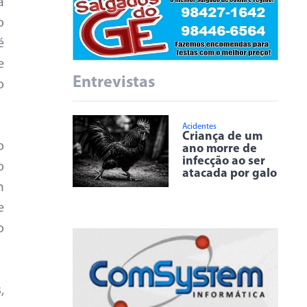
a
o
é
e
Entrevistas
o
Acidentes
Criança de um
o
ano morre de
infecção ao ser
o
atacada por galo
m
e
o
,