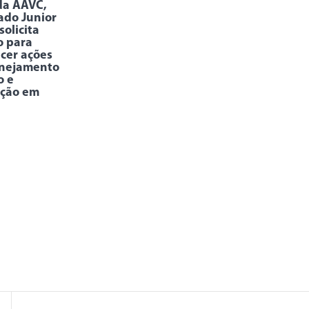
da AAVC,
ado Junior
solicita
o para
ecer ações
anejamento
o e
ação em