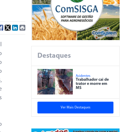
l
o
Destaques
o
o
Acidentes
,
Trabalhador cai de
trator e morre em
MS
e
s
Ver Mais Destaques
o