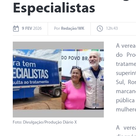
Especialistas
9 FEV
2026
Por
Redação/WK
12h:43
A verea
do Pro
trata
superin
Sul, Ro
marcand
públic
mulhere
Foto: Divulgação/Produção Diário X
A vere