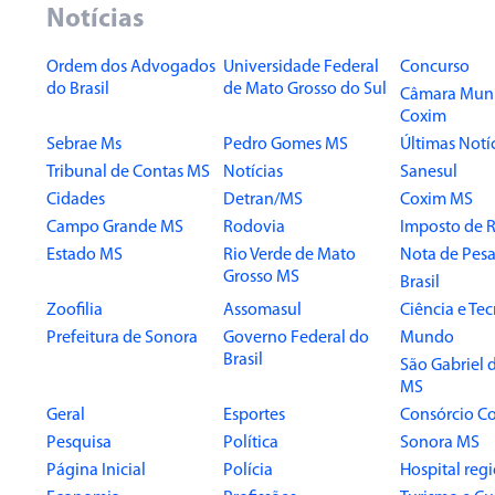
Notícias
Ordem dos Advogados
Universidade Federal
Concurso
do Brasil
de Mato Grosso do Sul
Câmara Muni
Coxim
Sebrae Ms
Pedro Gomes MS
Últimas Notí
Tribunal de Contas MS
Notícias
Sanesul
Cidades
Detran/MS
Coxim MS
Campo Grande MS
Rodovia
Imposto de 
Estado MS
Rio Verde de Mato
Nota de Pesa
Grosso MS
Brasil
Zoofilia
Assomasul
Ciência e Te
Prefeitura de Sonora
Governo Federal do
Mundo
Brasil
São Gabriel 
MS
Geral
Esportes
Consórcio Co
Pesquisa
Política
Sonora MS
Página Inicial
Polícia
Hospital reg