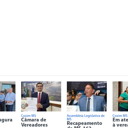
Coxim MS
Assembleia Legislativa de
Coxim MS
ugura
Câmara de
Em at
MS
Recapeamento
Vereadores
à vere