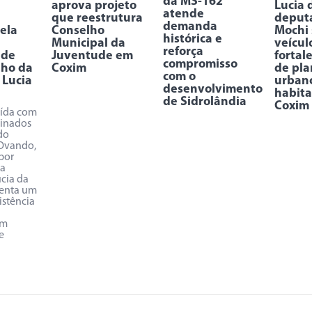
da MS-162
aprova projeto
Lucia 
atende
que reestrutura
deput
demanda
ela
Conselho
Mochi 
histórica e
Municipal da
veícul
reforça
 de
Juventude em
fortal
compromisso
nho da
Coxim
de pl
com o
 Lucia
urban
desenvolvimento
habit
de Sidrolândia
Coxim
uída com
tinados
do
 Ovando,
 por
da
cia da
senta um
istência
em
e