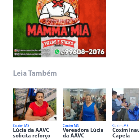
Leia Também
Coxim MS
Coxim MS
Coxim MS
Lúcia da AAVC
Vereadora Lúcia
Coxim ina
solicita reforço
da AAVC
Capela