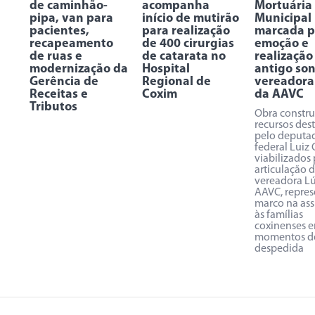
de caminhão-
acompanha
Mortuária
pipa, van para
início de mutirão
Municipal
pacientes,
para realização
marcada p
recapeamento
de 400 cirurgias
emoção e
de ruas e
de catarata no
realização
modernização da
Hospital
antigo so
Gerência de
Regional de
vereadora
Receitas e
Coxim
da AAVC
Tributos
Obra constr
recursos des
pelo deputa
federal Luiz
viabilizados
articulação 
vereadora Lú
AAVC, repre
marco na ass
às famílias
coxinenses 
momentos d
despedida