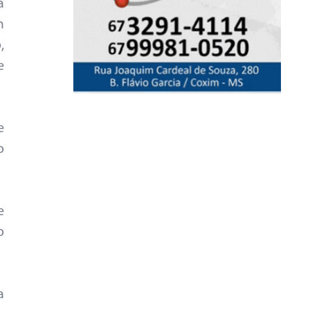
a
m
,
e
e
o
e
o
a