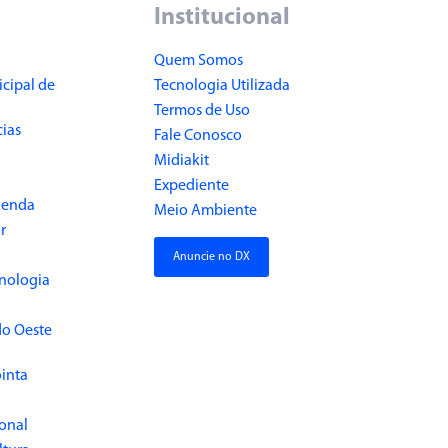
Institucional
Quem Somos
cipal de
Tecnologia Utilizada
Termos de Uso
cias
Fale Conosco
Midiakit
Expediente
Renda
Meio Ambiente
r
Anuncie no DX
cnologia
do Oeste
inta
ional