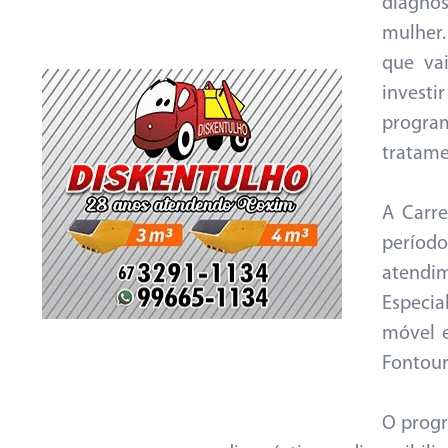
diagnós
mulher.
que va
investi
progr
tratame
A Carr
período
atendim
Especia
móvel e
Fontou
O progr