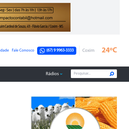
24ºC
cidade
Fale Conosco
(67) 9 9963-3333
Coxim
Rádios