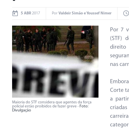
5 ABR
2017
Por
Valdeir Simão e Youssef Nimer
Por 7 v
(STF) d
direit
seguran
nas carr
Embora
Corte t
a parti
Maioria do STF considera que agentes da força
policial estão proibidos de fazer greve -
Foto:
criada
Divulgação
carreir
categor