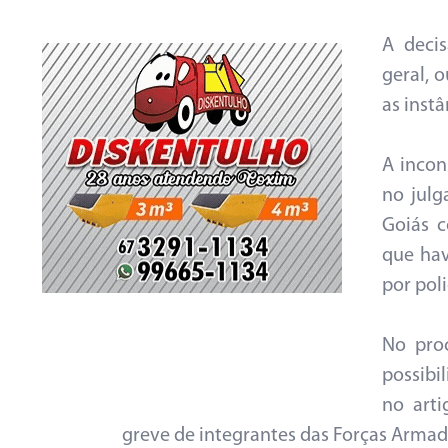
A deci
geral, o
as instâ
A incon
no jul
Goiás c
que hav
por poli
No proc
possibi
no arti
greve de integrantes das Forças Armad