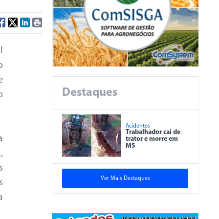
l
o
e
Destaques
o
Acidentes
Trabalhador cai de
a
trator e morre em
MS
,
s
Ver Mais Destaques
s
a