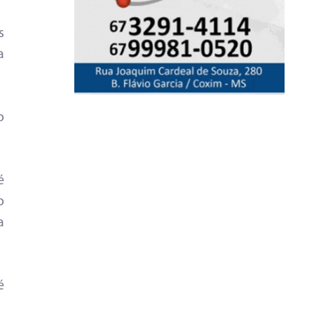
s
a
o
é
o
a
é