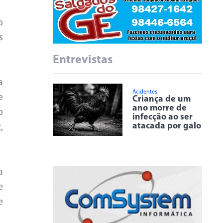
o
s
Entrevistas
a
Acidentes
e
Criança de um
ano morre de
o
infecção ao ser
atacada por galo
,
a
e
e