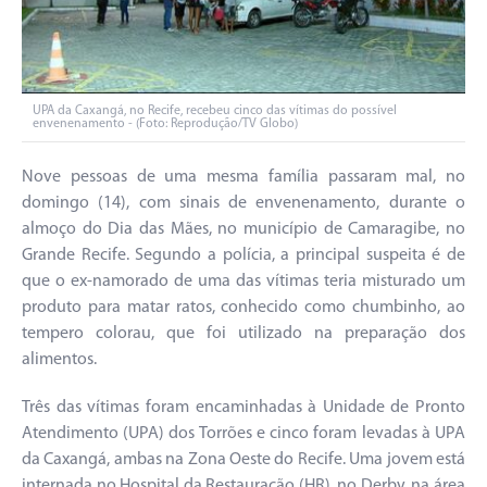
UPA da Caxangá, no Recife, recebeu cinco das vítimas do possível
envenenamento - (Foto: Reprodução/TV Globo)
Nove pessoas de uma mesma família passaram mal, no
domingo (14), com sinais de envenenamento, durante o
almoço do Dia das Mães, no município de Camaragibe, no
Grande Recife. Segundo a polícia, a principal suspeita é de
que o ex-namorado de uma das vítimas teria misturado um
produto para matar ratos, conhecido como chumbinho, ao
tempero colorau, que foi utilizado na preparação dos
alimentos.
Três das vítimas foram encaminhadas à Unidade de Pronto
Atendimento (UPA) dos Torrões e cinco foram levadas à UPA
da Caxangá, ambas na Zona Oeste do Recife. Uma jovem está
internada no Hospital da Restauração (HR), no Derby, na área