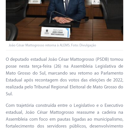
João César Mattogrosso retorna à ALEMS. Foto: Divulgação
O deputado estadual João César Mattogrosso (PSDB) tomou
posse nesta terça-feira (26) na Assembleia Legislativa de
Mato Grosso do Sul, marcando seu retorno ao Parlamento
Estadual após recontagem dos votos das eleições de 2022,
realizada pelo Tribunal Regional Eleitoral de Mato Grosso do
Sul.
Com trajetória construída entre o Legislativo e o Executivo
estadual, João César Mattogrosso reassume a cadeira na
Assembleia com foco em pautas ligadas ao municipalismo,
fortalecimento dos servidores públicos, desenvolvimento