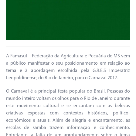
A Famasul – Federação da Agricultura e Pecuária de MS vem
a público manifestar o seu posicionamento em relação ao
tema e à abordagem escolhida pela G.R.E.S Imperatriz
Leopoldinense, do Rio de Janeiro, para o Carnaval 2017.
O Carnaval é a principal festa popular do Brasil. Pessoas do
mundo inteiro voltam os olhos para o Rio de Janeiro durante
este movimento cultural e se encantam com as belezas
criativas expostas com contextos históricos, político-
econômicos e atuais. Além de alegria e encantamento, as
escolas de samba trazem informação e conhecimento.
Entretanto, a falta de um aprofundamento sobre o tema