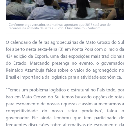
Conforme o governador, estimativas apontam que 2017 será ano de
recordes na colheita de safras. - Foto: Chico Ribeiro – Subcom
O calendário de feiras agropecuárias de Mato Grosso do Sul
foi aberto nesta sexta-feira (3) em Ponta Porã com o início da
43ª edição da Exporã, uma das exposições mais tradicionais
do Estado. Marcando presença no evento, o governador
Reinaldo Azambuja falou sobre o valor do agronegócio no
Brasil e importância da logística para a atividade econômica.
“Temos um problema logístico e estrutural no País todo, por
isso em Mato Grosso do Sul temos buscado opções de rotas
para escoamento de nossas riquezas e assim aumentarmos a
competitividade do nosso setor produtivo”, falou o
governador. Ele ainda lembrou que tem participado de
frequentes discussões sobre alternativas de escoamento da