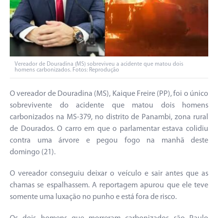
Vereador de Douradina (MS) sobreviveu a acidente que matou dois
homens carbonizados. Fotos: Reprodução
O vereador de Douradina (MS), Kaique Freire (PP), foi o único
sobrevivente do acidente que matou dois homens
carbonizados na MS-379, no distrito de Panambi, zona rural
de Dourados. O carro em que o parlamentar estava colidiu
contra uma árvore e pegou fogo na manhã deste
domingo (21).
O vereador conseguiu deixar o veículo e sair antes que as
chamas se espalhassem. A reportagem apurou que ele teve
somente uma luxação no punho e está fora de risco.