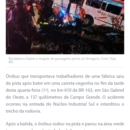
Bombeiros fazem o resgate de passageiro preso às ferragens. Foto: Veja
MS
Ônibus que transportava trabalhadores de uma fábrica saiu
da pista após bater em uma carreta-cegonha no fim da tarde
desta quarta-feira (1º), no km 610 da BR-163, em São Gabriel
do Oeste, a 137 quilômetros de Campo Grande. O acidente
ocorreu na entrada do Núcleo Industrial Sul e interditou o
trecho da rodovia.
Após a batida, o ônibus rodou na pista e parou na área verde